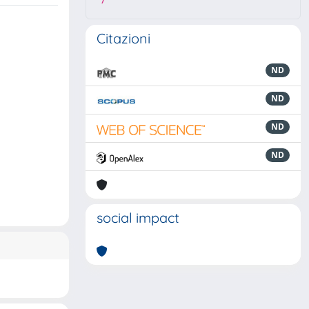
7
Citazioni
ND
ND
ND
ND
social impact