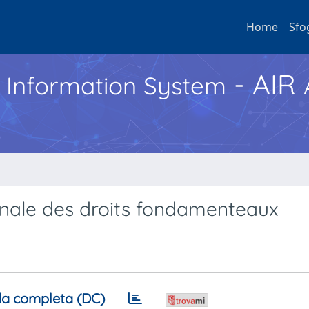
Home
Sfo
- AIR
h Information System
énale des droits fondamenteaux
a completa (DC)