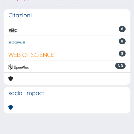
Citazioni
6
8
8
ND
social impact