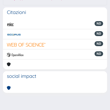
Citazioni
ND
ND
ND
ND
social impact