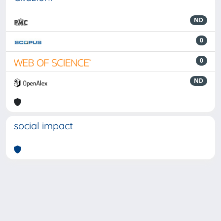
ND
0
0
ND
social impact