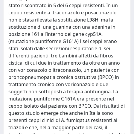
stato riscontrato in 5 dei 6 ceppi resistenti. In un
ceppo resistente a itraconazolo e posaconazolo
non è stata rilevata la sostituzione L98H, ma la
sostituzione di una guanina con una adenina in
posizione 161 all’interno del gene cyp51A.
(mutazione puntiforme G161A) I sei ceppi erano
stati isolati dalle secrezioni respiratorie di sei
differenti pazienti: tre bambini affetti da fibrosi
cistica, di cui due in trattamento da oltre un anno
con voriconazolo o itraconazolo, un paziente con
broncopneumopatia cronica ostruttiva (BPCO) in
trattamento cronico con voriconazolo e due
soggetti non sottoposti a terapia antifungina. La
mutazione puntiforme G161A era presente nel
ceppo isolato dal paziente con BPCO. Dai risultati di
questo studio emerge che anche in Italia sono
presenti ceppi clinici di A. fumigatus resistenti ai
triazoli e che, nella maggior parte dei casi, il