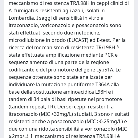
meccanismo di resistenza TR/L98H in ceppi clinici di
A. fumigatus resistenti agli azoli, isolati in
Lombardia. I saggi di sensibilità in vitro a
itraconazolo, voriconazolo e posaconazolo sono
stati effettuati secondo due metodiche,
microdiluizione in brodo (EUCAST) ed E-test. Per la
ricerca del meccanismo di resistenza TR/L98H è
stata effettuata amplificazione mediante PCR e
sequenziamento di una parte della regione
codificante e del promotore del gene cyp51A. Le
sequenze ottenute sono state analizzate per
individuare la mutazione puntiforme T364A alla
base della sostituzione aminoacidica L98H e il
tandem di 34 paia di basi ripetute nel promotore
(tandem repeat, TR). Dei sei ceppi resistenti a
itraconazolo (MIC >32mg/L) studiati, 3 sono risultati
resistenti anche a posaconazolo (MIC >0.25mg/L) e
due con una ridotta sensibilità a voriconazolo (MIC
≥2mg/L). Il meccanismo di resistenza TR/L98H è