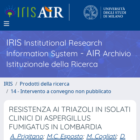
IRIS
Institutional Research
- AIR
Information System
Archivio
Istituzionale della Ricerca
IRIS
Prodotti della ricerca
14 - Intervento a convegno non pubblicato
RESISTENZA AI TRIAZOLI IN ISOLATI
CLINICI DI ASPERGILLUS
FUMIGATUS IN LOMBARDIA
A. Prigitano
;
M.C. Esposto
;
M. Cogliati
;
D.