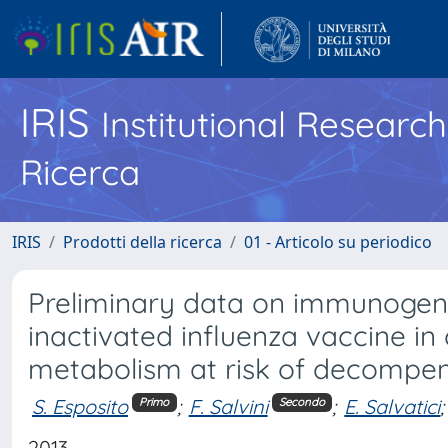
IRIS
Institutional Researc
Ricerca
IRIS
Prodotti della ricerca
01 - Articolo su periodico
Preliminary data on immunogenici
inactivated influenza vaccine in 
metabolism at risk of decompen
S. Esposito
;
F. Salvini
;
E. Salvatici
;
Primo
Secondo
2013