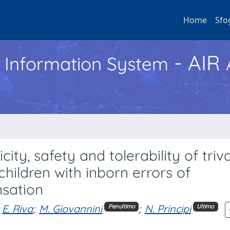
Home
Sfo
- AIR
h Information System
ty, safety and tolerability of triv
children with inborn errors of
sation
E. Riva
;
M. Giovannini
;
N. Principi
Penultimo
Ultimo