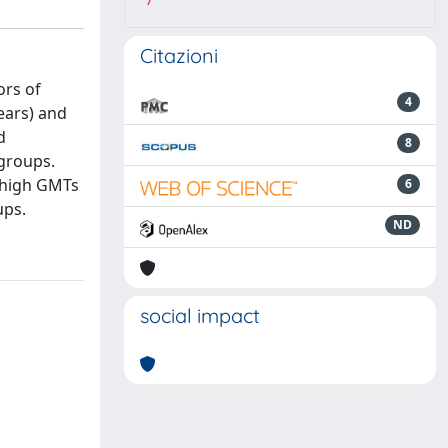
7
Citazioni
ors of
4
ears) and
d
8
 groups.
d high GMTs
6
ups.
ND
social impact