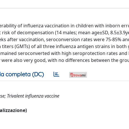
rability of influenza vaccination in children with inborn err
at risk of decompensation (14 males; mean age±SD, 8.5±3.9y
ks after vaccination, seroconversion rates were 75-85% an
iters (GMTs) of all three influenza antigen strains in both
remained seroconverted with high seroprotection rates an
lity were also very good, with no differences between the gro
a completa (DC)
se; Trivalent influenza vaccine
ualizzazione)