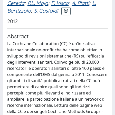
Cereda
;
P.L. Moja
;
F. Visco
;
A. Piatti
;
L.
Bertizzolo
;
S. Castaldi
2012
Abstract
La Cochrane Collaboration (CC) è un’iniziativa
internazionale no-profit che ha come obiettivo lo
sviluppo di revisioni sistematiche (RS) sull’efficacia
degli interventi sanitari. Coinvolge più di 28.000
ricercatori e operatori sanitari di oltre 100 paesi; è
componente dell’OMS dal gennaio 2011. Conoscere
gli ambiti di sanità pubblica trattati nella CC può
permettere di capire quali sono gli indirizzi
percepiti come più rilevanti e indirizzare ed
ampliare la partecipazione italiana a un network di
ricerche internazionale. Lettura delle pagine web
della CC e dei singoli Cochrane Methods Groups -