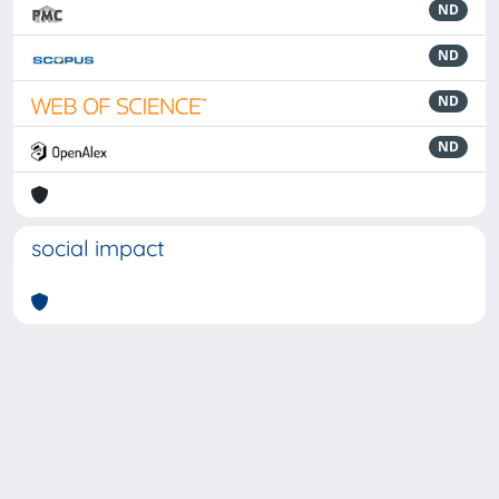
ND
ND
ND
ND
social impact