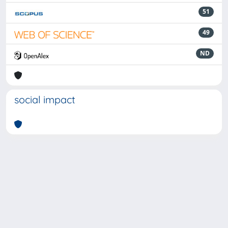
51
49
ND
social impact