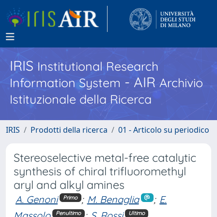
IRIS
Institutional Research
- AIR
Information System
Archivio
Istituzionale della Ricerca
IRIS
Prodotti della ricerca
01 - Articolo su periodico
Stereoselective metal-free catalytic
synthesis of chiral trifluoromethyl
aryl and alkyl amines
A. Genoni
;
M. Benaglia
;
E.
Primo
Massolo
;
S. Rossi
Penultimo
Ultimo