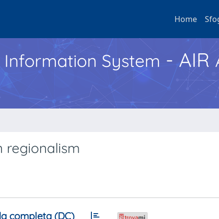
Home
Sfo
- AIR
h Information System
n regionalism
a completa (DC)