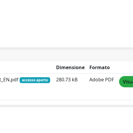
Dimensione
Formato
it_EN.pdf
280.73 kB
Adobe PDF
accesso aperto
Visu