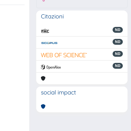
0
Citazioni
ND
ND
ND
ND
social impact