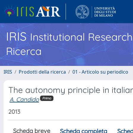
IRIS
Institutional Researc
Ricerca
IRIS
Prodotti della ricerca
01 - Articolo su periodico
The autonomy principle in italia
A. Candido
Primo
2013
Scheda breve
Scheda completa
Sched