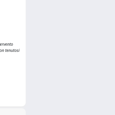
tervento
on tenutosi