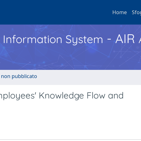
Home
Sfo
- AIR
h Information System
o non pubblicato
Employees' Knowledge Flow and