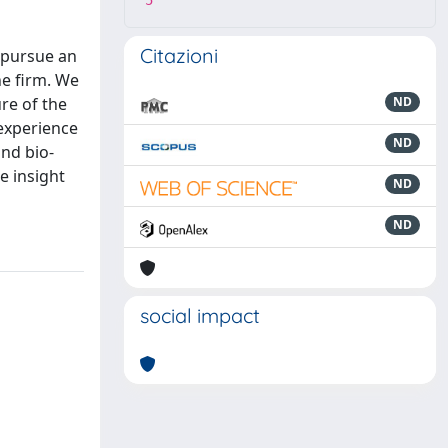
5
Citazioni
 pursue an
he firm. We
re of the
ND
 experience
ND
nd bio-
e insight
ND
ND
social impact