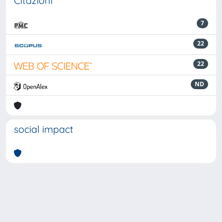
Citazioni
7
22
22
ND
social impact