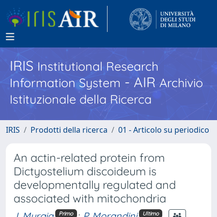
IRIS
Institutional Research
- AIR
Information System
Archivio
Istituzionale della Ricerca
IRIS
Prodotti della ricerca
01 - Articolo su periodico
An actin-related protein from
Dictyostelium discoideum is
developmentally regulated and
associated with mitochondria
I. Murgia
;
P. Morandini
Primo
Ultimo