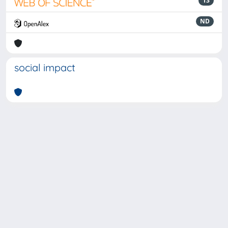
13
ND
social impact
Powered by
IRIS
-
about IRIS
-
Utilizzo dei cookie
-
Privacy
Copyright © 2026