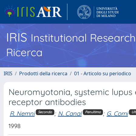
IRIS
Institutional Researc
Ricerca
IRIS
Prodotti della ricerca
01 - Articolo su periodico
Neuromyotonia, systemic lupus 
receptor antibodies
R. Nemni
;
N. Canal
;
G. Comi
Secondo
Penultimo
Ul
1998