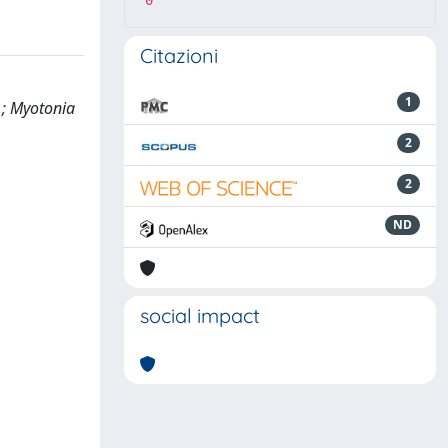
0
Citazioni
1
 ; Myotonia
2
2
ND
social impact