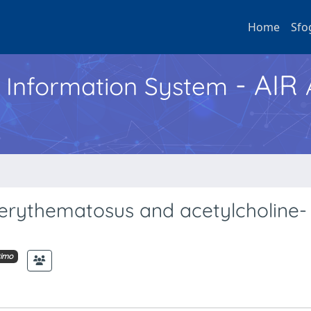
Home
Sfo
- AIR
h Information System
erythematosus and acetylcholine-
timo