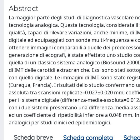
Abstract
La maggior parte degli studi di diagnostica vascolare non
tecnologia analogica. Questa tecnologia, considerata il
qualità, capaci di rilevare variazioni, anche minime, di I
digitale ed equipaggiati con sonde multi-frequenza e c
ottenere immagini comparabili a quelle dei predecessori 
generazione di ecografi, è stata effettato uno studio com
quella di un classico sistema analogico (Biosound 2000II)
di IMT delle carotidi extracraniche. Essi sono stati sott
con quello digitale. Le immagini di IMT sono state reg
(Eurequa, Francia). I risultati dello studio confermano 
assoluta tra scansioni replicate=0.027±0.020 mm; coeffic
per il sistema digitale (differenza-media-assoluta=0.012±
con i due sistemi presentano una differenza-media-asso
ed un coefficiente di ripetibilità inferiore a 0.048 mm. In
analogici per studi clinici ed epidemiologici.
Scheda breve
Scheda completa
Sched