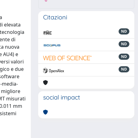
6
Citazioni
a
i elevata
 tecnologia
ND
ente di
ND
sta nuova
te AU4) e
ND
ersi valori
ogico e due
ND
 software
a-media-
 migliore
social impact
IMT misurati
 -0.011 mm
 sistemi