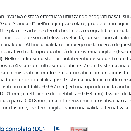
 invasiva è stata effettuata utilizzando ecografi basati sull
 “Gold Standard” nell’imaging vascolare, produce immagini d
MT e placche arteriosclerotiche. I nuovi ecografi basati sulla
on microprocessori ad elevata velocità, consentono attualm
analogici. Al fine di validare l’impiego nella ricerca di que
parativo fra la riproducibilità di un sistema digitale (Esao
. Nello studio sono stati arruolati ventidue soggetti con div
oposti a 4 scansioni ultrasonografiche: 2 con il sistema anal
istrate e misurate in modo semiautomatico con un apposito
una buona riproducibilità per il sistema analogico (differenz
iente di ripetibilità=0.067 mm) ed una riproducibilità anche
0.01 mm; coefficiente di ripetibilità=0.033 mm). I valori di 
luta pari a 0.018 mm, una differenza-media-relativa pari a
 conclusione, i sistemi digitali sono una valida alternativa ai
a completa (DC)