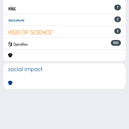
1
2
2
ND
social impact