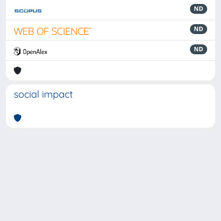
ND
ND
ND
social impact