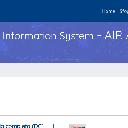
Home
Sfo
- AIR
h Information System
a completa (DC)