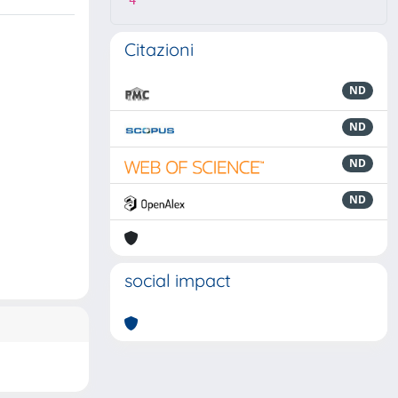
4
Citazioni
ND
ND
ND
ND
social impact