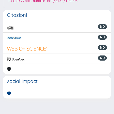
https://hdl.handle.net/2434/194905
Citazioni
ND
ND
ND
ND
social impact