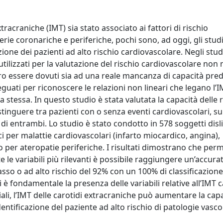
acraniche (IMT) sia stato associato ai fattori di rischio
erie coronariche e periferiche, pochi sono, ad oggi, gli studi 
azione dei pazienti ad alto rischio cardiovascolare. Negli stud
utilizzati per la valutazione del rischio cardiovascolare non 
ero essere dovuti sia ad una reale mancanza di capacità pred
eguati per riconoscere le relazioni non lineari che legano l’IM
ia stessa. In questo studio è stata valutata la capacità delle r
istinguere tra pazienti con o senza eventi cardiovascolari, su
o di entrambi. Lo studio è stato condotto in 578 soggetti disl
ici per malattie cardiovascolari (infarto miocardico, angina),
 o per ateropatie periferiche. I risultati dimostrano che pe
te le variabili più rilevanti è possibile raggiungere un’accura
asso o ad alto rischio del 92% con un 100% di classificazione
ti è fondamentale la presenza delle variabili relative all’IMT 
ficiali, l’IMT delle carotidi extracraniche può aumentare la cap
dentificazione del paziente ad alto rischio di patologie vascol