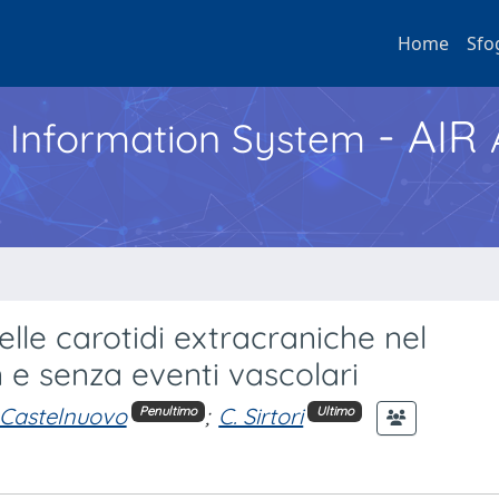
Home
Sfo
- AIR
h Information System
lle carotidi extracraniche nel
 e senza eventi vascolari
 Castelnuovo
;
C. Sirtori
Penultimo
Ultimo