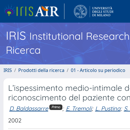
IRIS
Institutional Researc
Ricerca
IRIS
Prodotti della ricerca
01 - Articolo su periodico
L’ispessimento medio-intimale de
riconoscimento del paziente con
D. Baldassarre
;
E. Tremoli
;
L. Pustina
;
S.
Primo
2002