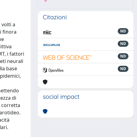
8
Citazioni
volti a
i finora
ND
ne
ND
ittiva
T, i fattori
ND
eti neurali
lla base
ND
ipidemici,
rmettendo
social impact
tezza di
 corretta
carotideo.
acità
ari.