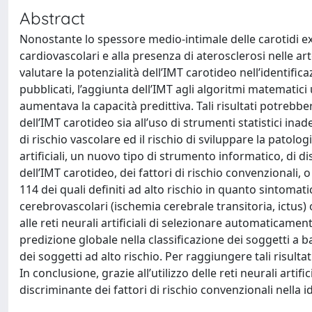
Abstract
Nonostante lo spessore medio-intimale delle carotidi extr
cardiovascolari e alla presenza di aterosclerosi nelle art
valutare la potenzialità dell’IMT carotideo nell’identific
pubblicati, l’aggiunta dell’IMT agli algoritmi matematici 
aumentava la capacità predittiva. Tali risultati potrebb
dell’IMT carotideo sia all’uso di strumenti statistici inad
di rischio vascolare ed il rischio di sviluppare la patolog
artificiali, un nuovo tipo di strumento informatico, di d
dell’IMT carotideo, dei fattori di rischio convenzionali, 
114 dei quali definiti ad alto rischio in quanto sintomat
cerebrovascolari (ischemia cerebrale transitoria, ictus)
alle reti neurali artificiali di selezionare automaticamen
predizione globale nella classificazione dei soggetti a b
dei soggetti ad alto rischio. Per raggiungere tali risulta
In conclusione, grazie all’utilizzo delle reti neurali arti
discriminante dei fattori di rischio convenzionali nella i