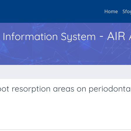
Home
Sfo
- AIR
h Information System
oot resorption areas on periodonta