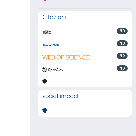
4
Citazioni
ND
ND
ND
ND
social impact