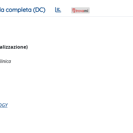
a completa (DC)
ualizzazione)
linica
OGY