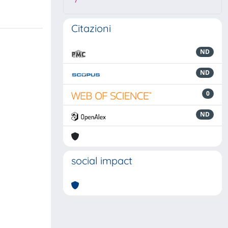
7
Citazioni
ND
ND
0
ND
social impact