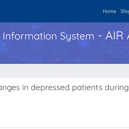
Home
Sfo
- AIR
h Information System
nges in depressed patients during