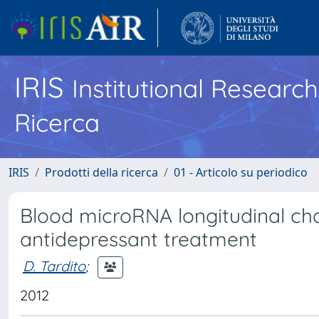
IRIS
Institutional Researc
Ricerca
IRIS
Prodotti della ricerca
01 - Articolo su periodico
Blood microRNA longitudinal cha
antidepressant treatment
D. Tardito
;
2012