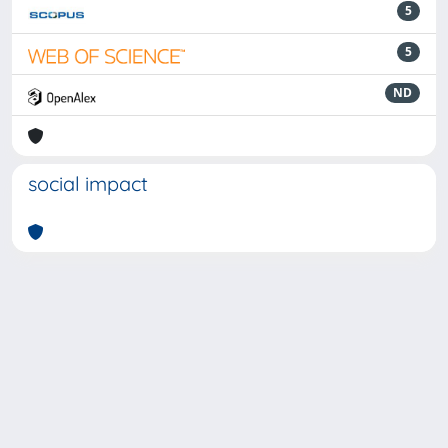
5
5
ND
social impact