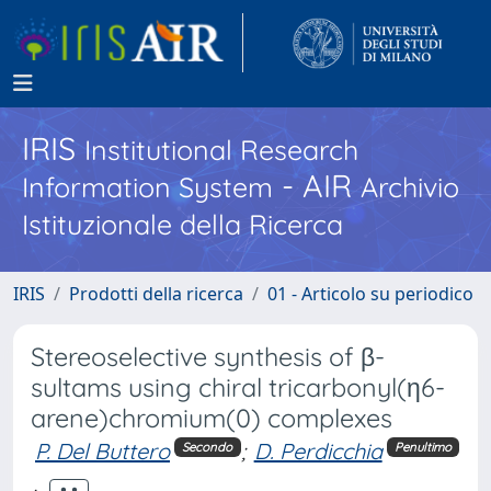
IRIS
Institutional Research
- AIR
Information System
Archivio
Istituzionale della Ricerca
IRIS
Prodotti della ricerca
01 - Articolo su periodico
Stereoselective synthesis of β-
sultams using chiral tricarbonyl(η6-
arene)chromium(0) complexes
P. Del Buttero
;
D. Perdicchia
Secondo
Penultimo