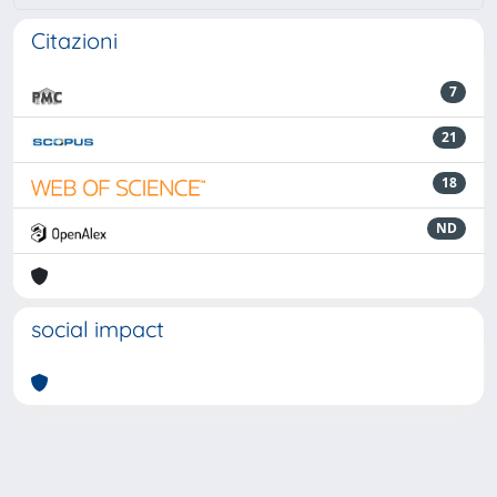
Citazioni
7
21
18
ND
social impact