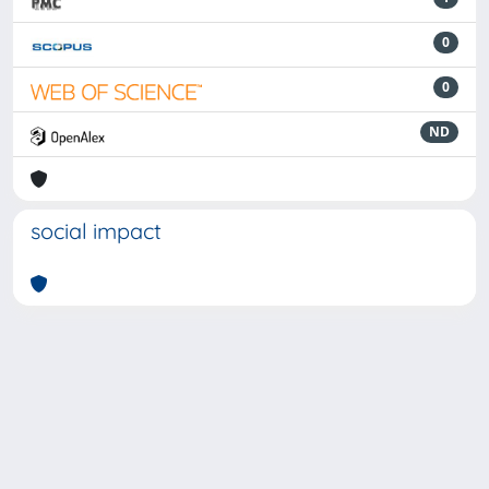
0
0
ND
social impact