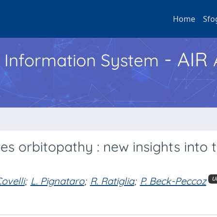
Home
Sfo
- AIR
h Information System
es orbitopathy : new insights into 
Covelli
;
L. Pignataro
;
R. Ratiglia
;
P. Beck-Peccoz
U