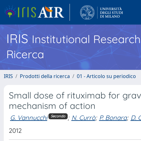
IRIS
Institutional Researc
Ricerca
IRIS
Prodotti della ricerca
01 - Articolo su periodico
Small dose of rituximab for grav
mechanism of action
G. Vannucchi
;
N. Currò
;
P. Bonara
;
D. 
Secondo
2012