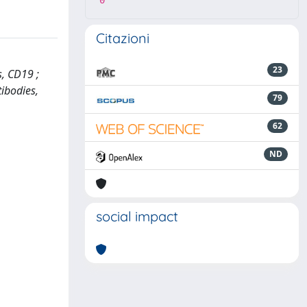
0
Citazioni
23
, CD19 ;
tibodies,
79
62
ND
social impact