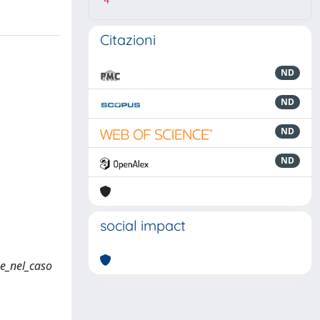
4
Citazioni
ND
ND
ND
ND
social impact
ue_nel_caso