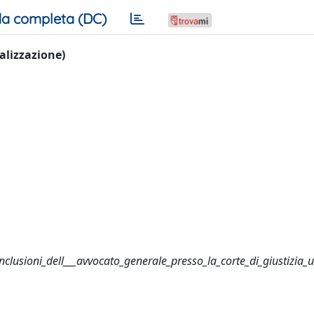
a completa (DC)
ualizzazione)
onclusioni_dell___avvocato_generale_presso_la_corte_di_giustizia_