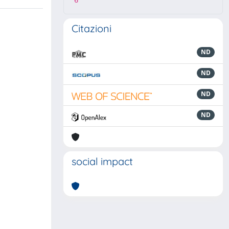
6
Citazioni
ND
ND
ND
ND
social impact