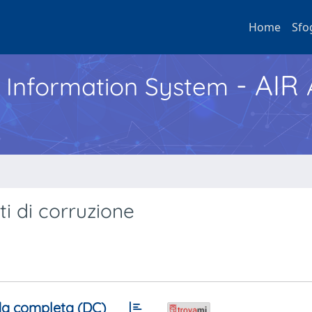
Home
Sfo
- AIR
h Information System
tti di corruzione
a completa (DC)