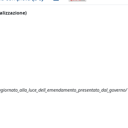
ualizzazione)
o_aggiornato_alla_luce_dell_emendamento_presentato_dal_governo/