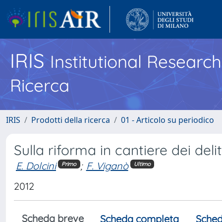
IRIS
Institutional Researc
Ricerca
IRIS
Prodotti della ricerca
01 - Articolo su periodico
Sulla riforma in cantiere dei deli
E. Dolcini
;
F. Viganò
Primo
Ultimo
2012
Scheda breve
Scheda completa
Sched