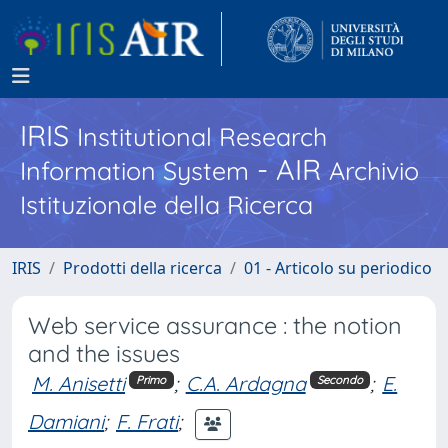
IRIS
Institutional Research
- AIR
Information System
Archivio
Istituzionale della Ricerca
IRIS
Prodotti della ricerca
01 - Articolo su periodico
Web service assurance : the notion
and the issues
M. Anisetti
;
C.A. Ardagna
;
E.
Primo
Secondo
Damiani
;
F. Frati
;