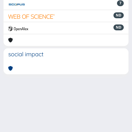
7
ND
ND
social impact