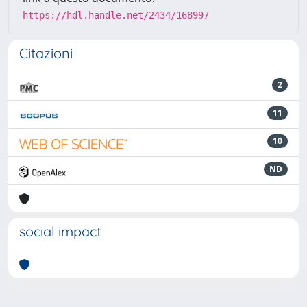
https://hdl.handle.net/2434/168997
Citazioni
2
11
10
ND
social impact