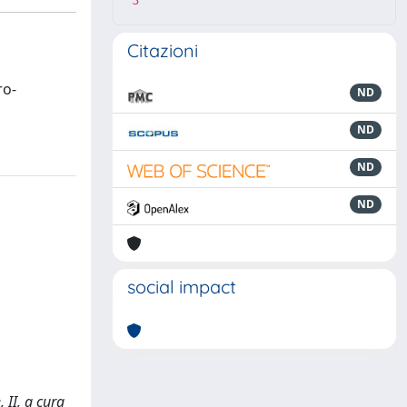
3
Citazioni
ro-
ND
ND
ND
ND
social impact
 II, a cura