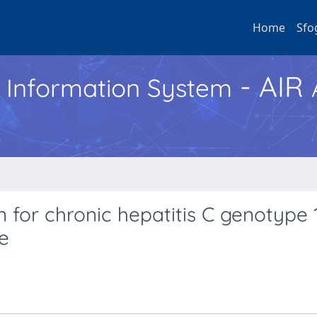
Home
Sfo
- AIR
h Information System
n for chronic hepatitis C genotype 
e