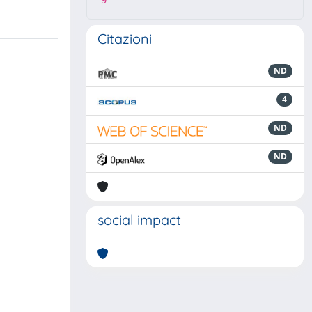
9
Citazioni
ND
4
ND
ND
social impact