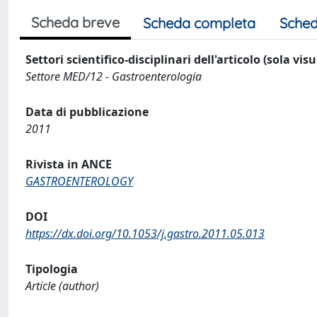
Scheda breve
Scheda completa
Sched
Settori scientifico-disciplinari dell'articolo (sola vis
Settore MED/12 - Gastroenterologia
Data di pubblicazione
2011
Rivista in ANCE
GASTROENTEROLOGY
DOI
https://dx.doi.org/10.1053/j.gastro.2011.05.013
Tipologia
Article (author)