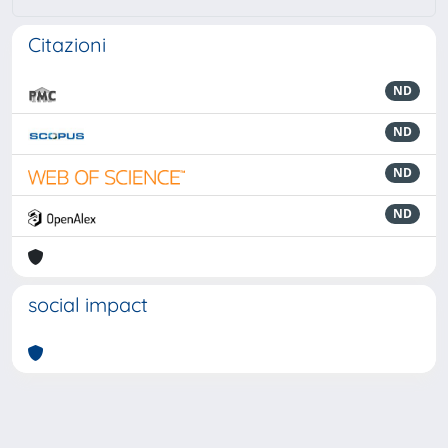
Citazioni
ND
ND
ND
ND
social impact