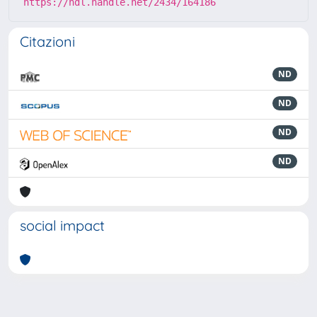
https://hdl.handle.net/2434/164186
Citazioni
ND
ND
ND
ND
social impact