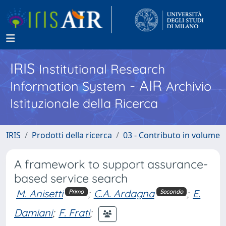
IRIS
Institutional Research
- AIR
Information System
Archivio
Istituzionale della Ricerca
IRIS
Prodotti della ricerca
03 - Contributo in volume
A framework to support assurance-
based service search
M. Anisetti
;
C.A. Ardagna
;
E.
Primo
Secondo
Damiani
;
F. Frati
;