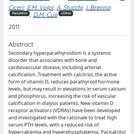
Ciceri
;
E.M. Volpi
;
A. Stucchi
;
I. Brenna
;
D.M. Cusi
Penultimo
Ultimo
2011
Abstract
Secondary hyperparathyroidism is a systemic
disorder that associates with bone and
cardiovascular disease, including arterial
calcification. Treatment with calcitriol, the active
form of vitamin D, reduces parathyroid hormone
levels, but may result in elevations in serum calcium
and phosphorus, increasing the risk of vascular
calcification in dialysis patients. New vitamin D
receptor activators (VDRAs) have been developed
and investigated with the rationale to treat high
serum PTH levels, with a reduced risk of
hypercalcemia and hyperphosphatemia. Paricalcitol