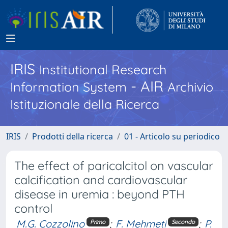
IRIS
Institutional Research
- AIR
Information System
Archivio
Istituzionale della Ricerca
IRIS
Prodotti della ricerca
01 - Articolo su periodico
The effect of paricalcitol on vascular
calcification and cardiovascular
disease in uremia : beyond PTH
control
M.G. Cozzolino
;
F. Mehmeti
;
P.
Primo
Secondo