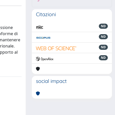
3
Citazioni
ND
essione
soforme di
ND
a mantenere
rionale.
ND
apporto al
ND
social impact