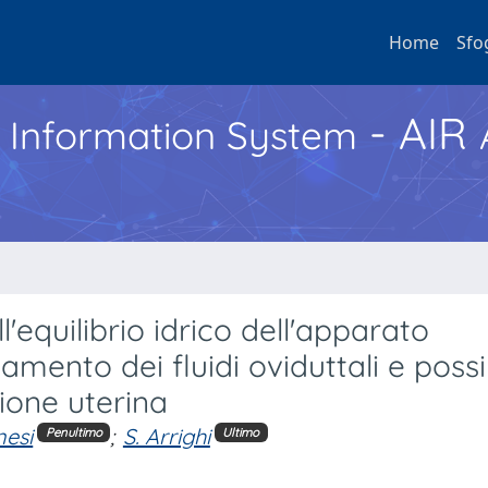
Home
Sfo
- AIR
h Information System
equilibrio idrico dell'apparato
amento dei fluidi oviduttali e possi
ione uterina
nesi
;
S. Arrighi
Penultimo
Ultimo