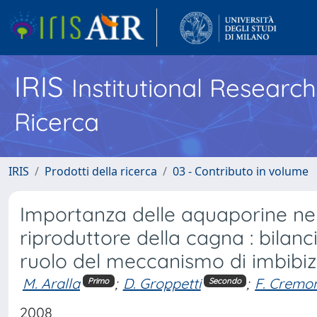
IRIS
Institutional Researc
Ricerca
IRIS
Prodotti della ricerca
03 - Contributo in volume
Importanza delle aquaporine nell'
riproduttore della cagna : bilanci
ruolo del meccanismo di imbibiz
M. Aralla
;
D. Groppetti
;
F. Cremo
Primo
Secondo
2008