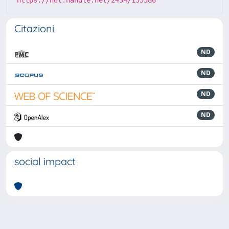
https://hdl.handle.net/2434/155586
Citazioni
ND
ND
ND
ND
social impact