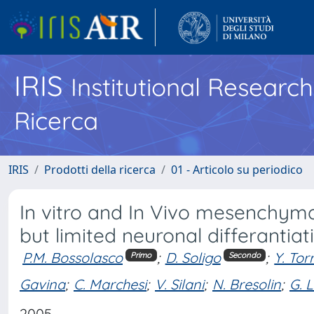
IRIS
Institutional Researc
Ricerca
IRIS
Prodotti della ricerca
01 - Articolo su periodico
In vitro and In Vivo mesenchyma
but limited neuronal differantiat
P.M. Bossolasco
;
D. Soligo
;
Y. Tor
Primo
Secondo
Gavina
;
C. Marchesi
;
V. Silani
;
N. Bresolin
;
G. 
2005