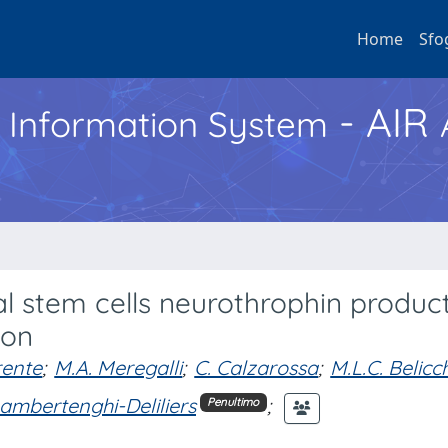
Home
Sfo
- AIR
h Information System
l stem cells neurothrophin produc
ion
rente
;
M.A. Meregalli
;
C. Calzarossa
;
M.L.C. Belicch
Lambertenghi-Deliliers
;
Penultimo