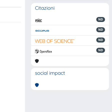
Citazioni
ND
ND
ND
ND
social impact