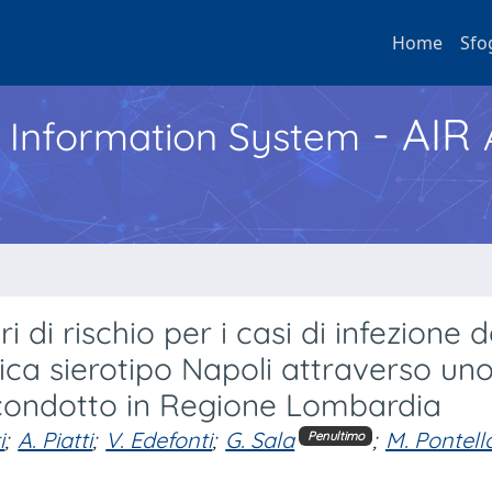
Home
Sfo
- AIR
h Information System
i di rischio per i casi di infezione 
ica sierotipo Napoli attraverso un
 condotto in Regione Lombardia
i
;
A. Piatti
;
V. Edefonti
;
G. Sala
;
M. Pontell
Penultimo