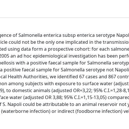
ence of Salmonella enterica subsp enterica serotype Napoli
cle could not be the only one implicated in the transmissio
ed using data form a prospective cohort: for each salmone
005 an ad hoc epidemiological investigation has been per
llosis with a positive faecal sample for Salmonella seroty
 a positive faecal sample for Salmonella serotype not Napo
ocal Health Authorities, we identiﬁed 67 cases and 867 contr
mmon among subjects with exposure to surface water (adjus
19), to domestic animals (adjusted OR=3,22; 95% C.I.=1,28-8,
ace water (adjusted OR 3,88; 95% C.I.=1,15-13,05) compare
S. Napoli could be attributable to an animal reservoir not 
(waterborne infection) or indirect (foodborne infection) veh