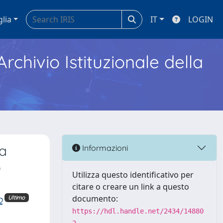
glia
IT
LOGIN
Archivio Istituzionale della
da
Informazioni
o
Utilizza questo identificativo per
citare o creare un link a questo
o
documento:
Ultimo
https://hdl.handle.net/2434/14880