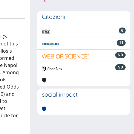
2
Citazioni
6
 (S.
11
n of this
llosis
ND
formed.
pe Napoli
ND
li. Among
ols.
ted Odds
10) and
social impact
d to
yet
icle for