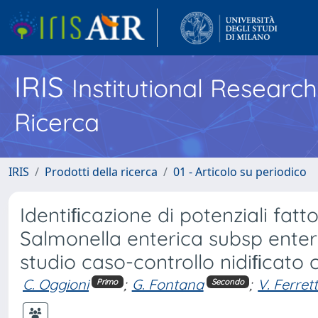
IRIS
Institutional Researc
Ricerca
IRIS
Prodotti della ricerca
01 - Articolo su periodico
Identiﬁcazione di potenziali fattor
Salmonella enterica subsp enter
studio caso-controllo nidiﬁcato
C. Oggioni
;
G. Fontana
;
V. Ferrett
Primo
Secondo