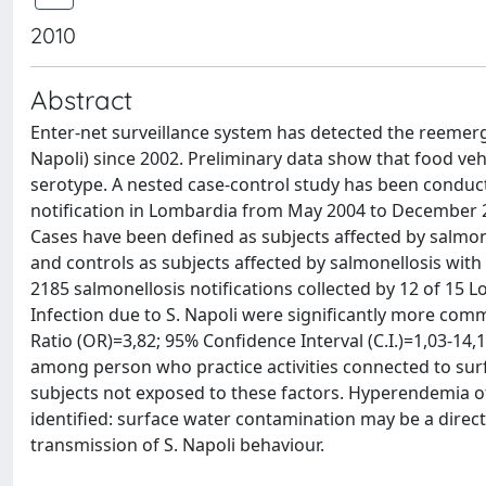
2010
Abstract
Enter-net surveillance system has detected the reemerg
Napoli) since 2002. Preliminary data show that food vehi
serotype. A nested case-control study has been conduct
notiﬁcation in Lombardia from May 2004 to December 2
Cases have been deﬁned as subjects affected by salmone
and controls as subjects affected by salmonellosis with
2185 salmonellosis notiﬁcations collected by 12 of 15 L
Infection due to S. Napoli were signiﬁcantly more co
Ratio (OR)=3,82; 95% Conﬁdence Interval (C.I.)=1,03-14,
among person who practice activities connected to surf
subjects not exposed to these factors. Hyperendemia of 
identiﬁed: surface water contamination may be a direct 
transmission of S. Napoli behaviour.