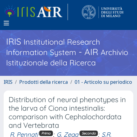
IRIS
Institutional Research
- AIR
Information System
Archivio
Istituzionale della Ricerca
IRIS
Prodotti della ricerca
01 - Articolo su periodico
Distribution of neural phenotypes in
the larva of Ciona intestinalis:
comparison with Cephalochordata
and Vertebrata
R. Pennati
;
G. Zega
;
S.R.
Primo
Secondo