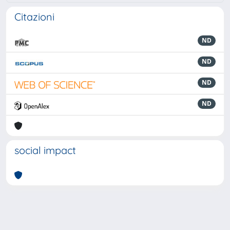
Citazioni
ND
ND
ND
ND
social impact