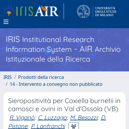
IRIS
Institutional Research
- AIR
Information System
Archivio
Istituzionale della Ricerca
IRIS
Prodotti della ricerca
14 - Intervento a convegno non pubblicato
Sieropositività per Coxiella burnetii in
camosci e ovini in Val d'Ossola (VB)
R. Viganò
;
C. Luzzago
;
M. Besozzi
;
D.
Pistone
;
P. Lanfranchi