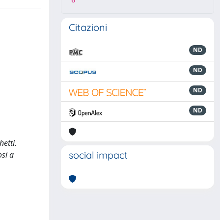
6
Citazioni
ND
ND
ND
ND
etti.
social impact
osi a