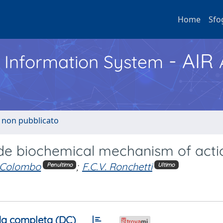
Home
Sfo
- AIR
h Information System
o non pubblicato
ide biochemical mechanism of acti
 Colombo
;
F.C.V. Ronchetti
Penultimo
Ultimo
a completa (DC)