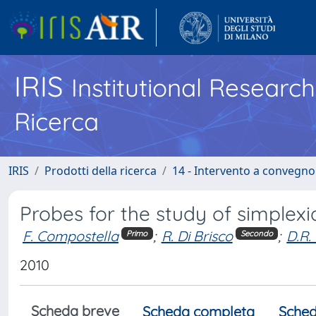
IRIS
Institutional Researc
Ricerca
IRIS
Prodotti della ricerca
14 - Intervento a convegn
Probes for the study of simplex
F. Compostella
;
R. Di Brisco
;
D.R.
Primo
Secondo
2010
Scheda breve
Scheda completa
Sched