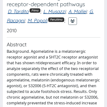
receptor-dependent pathways
D. Tardito
;
L. Musazzi
;
A. Mallei
;
G.
Primo
Racagni
;
M. Popoli
;
Penultimo
2010
Abstract
Background. Agomelatine is a melatonergic
receptor agonist and a 5HT2C receptor antagonist
that has shown ntidepressant efficacy. In order to
analyze separately the effect of the two receptorial
components, rats were chronically treated with
agomelatine, melatonin (endogenous melatonergic
agonist), or S32006 (5-HT2C antagonist), and then
subjected to acute footshock-stress. Results. Only
chronic agomelatine, but not melatonin or S32006,
completely prevented the stress-induced increase