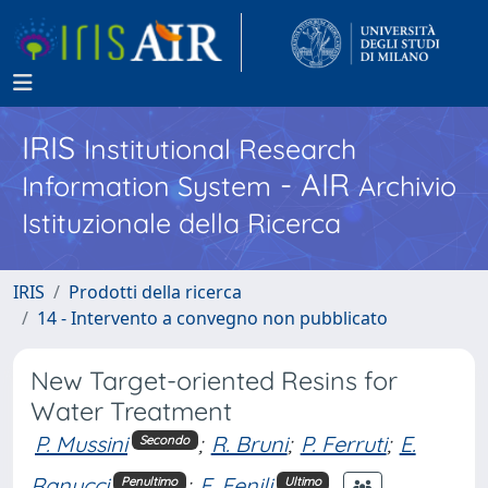
IRIS
Institutional Research
- AIR
Information System
Archivio
Istituzionale della Ricerca
IRIS
Prodotti della ricerca
14 - Intervento a convegno non pubblicato
New Target-oriented Resins for
Water Treatment
P. Mussini
;
R. Bruni
;
P. Ferruti
;
E.
Secondo
Ranucci
;
F. Fenili
Penultimo
Ultimo