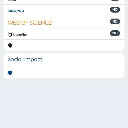
ND
ND
ND
social impact