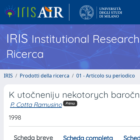
IRIS
Institutional Researc
Ricerca
IRIS
Prodotti della ricerca
01 - Articolo su periodico
K utočneniju nekotorych baročn
P. Cotta Ramusino
Primo
1998
Scheda breve
Scheda completa
Sched