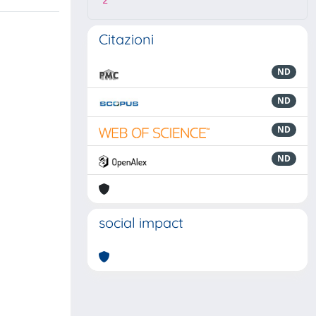
2
Citazioni
ND
ND
ND
ND
social impact