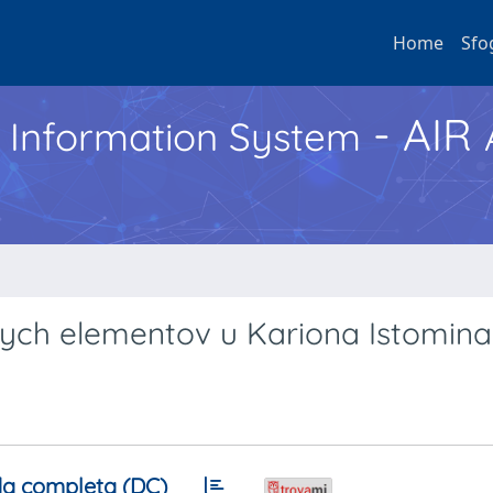
Home
Sfo
- AIR
h Information System
ych elementov u Kariona Istomina
a completa (DC)