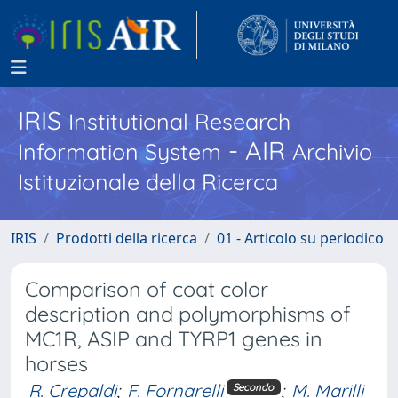
IRIS
Institutional Research
- AIR
Information System
Archivio
Istituzionale della Ricerca
IRIS
Prodotti della ricerca
01 - Articolo su periodico
Comparison of coat color
description and polymorphisms of
MC1R, ASIP and TYRP1 genes in
horses
R. Crepaldi
;
F. Fornarelli
;
M. Marilli
Secondo