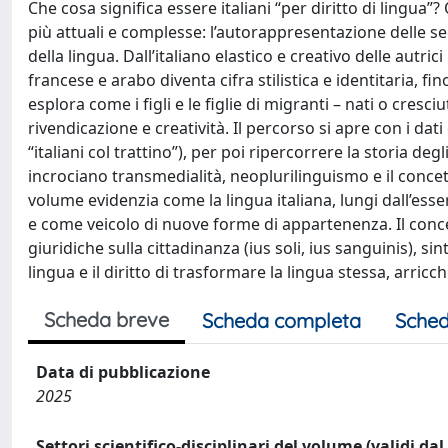
Che cosa significa essere italiani “per diritto di lingua”
più attuali e complesse: l’autorappresentazione delle se
della lingua. Dall’italiano elastico e creativo delle autric
francese e arabo diventa cifra stilistica e identitaria, fi
esplora come i figli e le figlie di migranti – nati o cresci
rivendicazione e creatività. Il percorso si apre con i da
“italiani col trattino”), per poi ripercorrere la storia deg
incrociano transmedialità, neoplurilinguismo e il concet
volume evidenzia come la lingua italiana, lungi dall’ess
e come veicolo di nuove forme di appartenenza. Il conce
giuridiche sulla cittadinanza (ius soli, ius sanguinis), sin
lingua e il diritto di trasformare la lingua stessa, arri
Scheda breve
Scheda completa
Sched
Data di pubblicazione
2025
Settori scientifico-disciplinari del volume (validi da