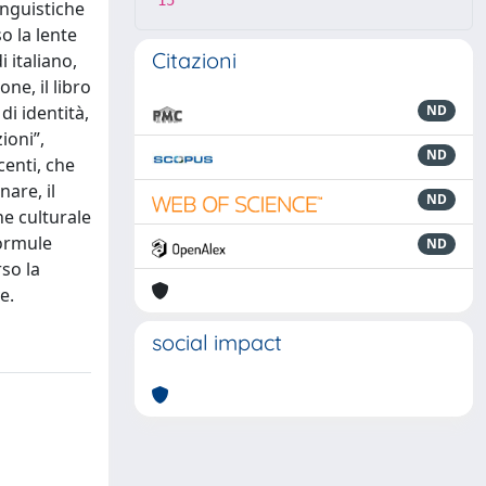
15
inguistiche
o la lente
Citazioni
i italiano,
ne, il libro
di identità,
ND
ioni”,
ND
centi, che
are, il
ND
ne culturale
formule
ND
rso la
e.
social impact