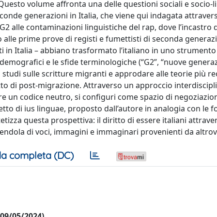
? Questo volume affronta una delle questioni sociali e socio-l
conde generazioni in Italia, che viene qui indagata attravers
i G2 alle contaminazioni linguistiche del rap, dove l’incastro d
no alle prime prove di registi e fumettisti di seconda generazio
uti in Italia – abbiano trasformato l’italiano in uno strumento 
ti demografici e le sfide terminologiche (“G2”, “nuove generaz
li studi sulle scritture migranti e approdare alle teorie più re
to di post-migrazione. Attraverso un approccio interdisciplin
ere un codice neutro, si configuri come spazio di negoziazio
tto di ius linguae, proposto dall’autore in analogia con le 
tetizza questa prospettiva: il diritto di essere italiani attrave
cchendola di voci, immagini e immaginari provenienti da altrov
a completa (DC)
l 09/05/2024)