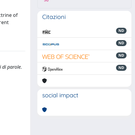
96
trine of
Citazioni
rent
ND
ND
ND
 di parole.
ND
social impact