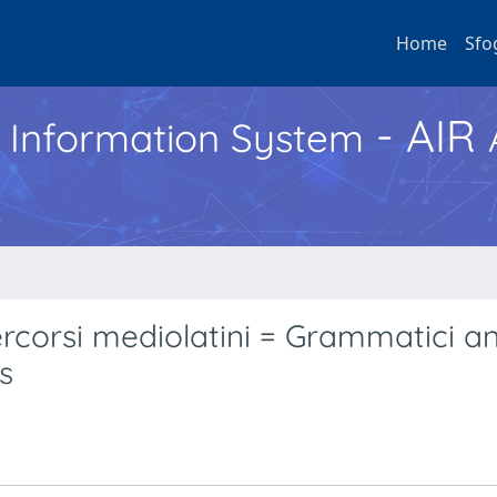
Home
Sfo
- AIR
h Information System
ercorsi mediolatini = Grammatici a
s